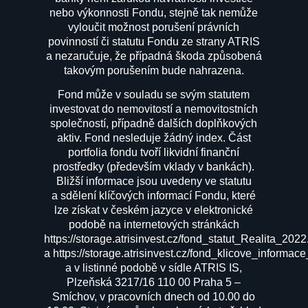
nebo výkonnosti Fondu, stejně tak nemůže
vyloučit možnost porušení právních
povinností či statutu Fondu ze strany ATRIS
a nezaručuje, že případná škoda způsobená
takovým porušením bude nahrazena.
Fond může v souladu se svým statutem
investovat do nemovitostí a nemovitostních
společností, případně dalších doplňkových
aktiv. Fond nesleduje žádný index. Část
portfolia fondu tvoří likvidní finanční
prostředky (především vklady v bankách).
Bližší informace jsou uvedeny ve statutu
a sdělení klíčových informací Fondu, které
lze získat v českém jazyce v elektronické
podobě na internetových stránkách
https://storage.atrisinvest.cz/fond_statut_Realita_2022
a
https://storage.atrisinvest.cz/fond_klicove_informac
a v listinné podobě v sídle ATRIS IS,
Plzeňská 3217/16 110 00 Praha 5 –
Smíchov, v pracovních dnech od 10.00 do