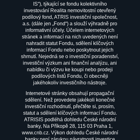
IS“), týkající se fondu kolektivního
investování Realita nemovitostní otevřený
podílový fond, ATRIS investiční společnost,
a.s. (dále jen „Fond“) a slouží výhradně pro
informativní účely. Účelem internetových
stránek a informací na nich uvedených není
nahradit statut Fondu, sdělení klíčových
informací Fondu nebo poskytnout jejich
shrnutí. Nejedná se o investiční poradenství,
investiční výzkum ani finanční analýzu, ani
nabídku či výzvu ke koupi nebo prodeji
podílových listů Fondu, či obecněji
jakéhokoliv investičního nástroje.
Internetové stránky obsahují propagační
sdělení. Než provedete jakékoli konečné
investiční rozhodnutí, přečtěte si, prosím,
statut a sdělení klíčových informací Fondu.
ATRISIS podléhá dohledu České národní
banky, Na Příkopě 28, 115 03 Praha 1,
www.cnb.cz
. Výkon dohledu České národní
banky není zárukou návratnosti investice